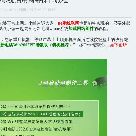
aotao.org 时间：2015-02-12 16:03
能够正常上网。小编告诉大家，
pe系统联网
也是能够实现的，只要外部
跟小编一起去学习新毛桃winpe系统
加载网络组件
的教程。
B接口，然后重启机器，等到屏幕上出现开机画面后连续按键盘上的快捷键
新毛桃Win2003PE增强版（装机推荐）
”，按Enter键确认，
如下图所